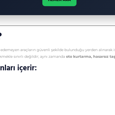
?
t edemeyen araçların güvenli şekilde bulunduğu yerden alınarak 
kmekle sınırlı değildir; aynı zamanda
oto kurtarma, hasarsız taş
ları içerir: