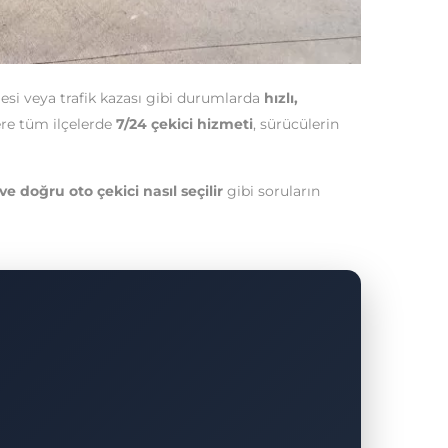
tmesi veya trafik kazası gibi durumlarda
hızlı,
ere tüm ilçelerde
7/24 çekici hizmeti
, sürücülerin
ve doğru oto çekici nasıl seçilir
gibi soruların