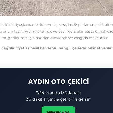
 kritik ihtiyaçlardan biridir. Arıza, kaza, lastik patlaması, akü bi
i önem taşır. Aydın genelinde ve özellikle Efeler başta olmak üz
i müşterilerimiz için hazırladığımız rehber aşağıda mevcuttur.
rılır, fiyatlar nasıl belirlenir, hangi ilçelerde hizmet verilir 
AYDIN OTO ÇEKİCİ
7/24 Anında Müdahale
30 dakika içinde çekiciniz gelsin
HEMEN ARA