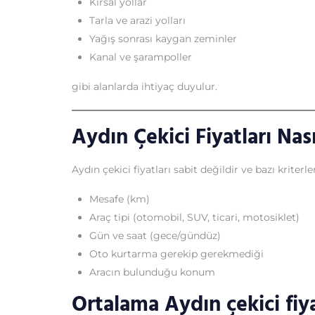
Kırsal yollar
Tarla ve arazi yolları
Yağış sonrası kaygan zeminler
Kanal ve şarampoller
gibi alanlarda ihtiyaç duyulur.
Aydın Çekici Fiyatları Nası
Aydın çekici fiyatları sabit değildir ve bazı kriterl
Mesafe (km)
Araç tipi (otomobil, SUV, ticari, motosiklet)
Gün ve saat (gece/gündüz)
Oto kurtarma gerekip gerekmediği
Aracın bulunduğu konum
Ortalama Aydın çekici fiya