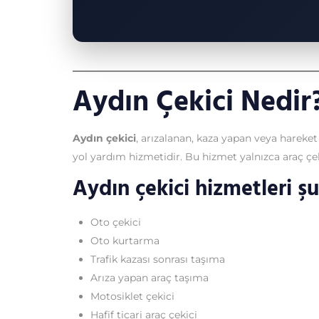
Aydın Çekici Nedir
Aydın çekici
, arızalanan, kaza yapan veya hareke
yol yardım hizmetidir. Bu hizmet yalnızca araç çe
Aydın çekici hizmetleri şun
Oto çekici
Oto kurtarma
Trafik kazası sonrası taşıma
Arıza yapan araç taşıma
Motosiklet çekici
Hafif ticari araç çekici