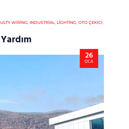
ULTY WIRING
,
INDUSTRIAL
,
LIGHTING
,
OTO ÇEKICI
,
l Yardım
26
OCA