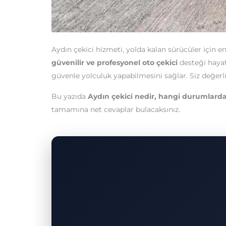
Aydın çekici hizmeti, yolda kalan sürücüler için en
güvenilir ve profesyonel oto çekici
desteği hayat
güvenle yolculuk yapabilmesini sağlar. Siz değerl
Bu yazıda
Aydın çekici nedir, hangi durumlarda çağ
tamamına net cevaplar bulacaksınız.