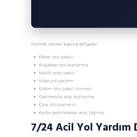
Hizmet verilen başlıca bölgeler:
Efeler oto çekici
Kuşadası oto kurtarma
Nazilli araç çekici
Söke yol yardım
Didim oto çekici hizmeti
Germencik araç kurtarma
Çine oto kurtarıcı
Aydın şehirlerarası araç taşıma
7/24 Acil Yol Yardım 