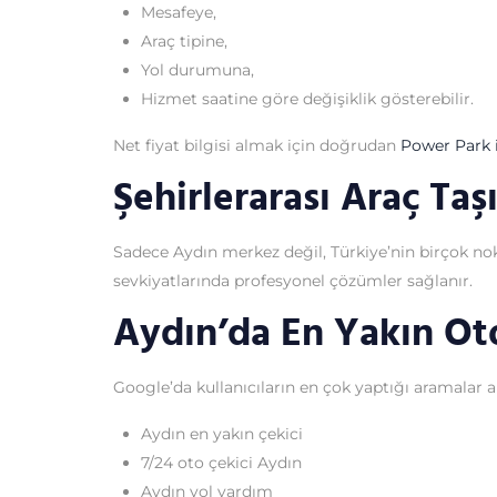
Mesafeye,
Araç tipine,
Yol durumuna,
Hizmet saatine göre değişiklik gösterebilir.
Net fiyat bilgisi almak için doğrudan
Power Park i
Şehirlerarası Araç Ta
Sadece Aydın merkez değil, Türkiye’nin birçok nokta
sevkiyatlarında profesyonel çözümler sağlanır.
Aydın’da En Yakın Ot
Google’da kullanıcıların en çok yaptığı aramalar ar
Aydın en yakın çekici
7/24 oto çekici Aydın
Aydın yol yardım