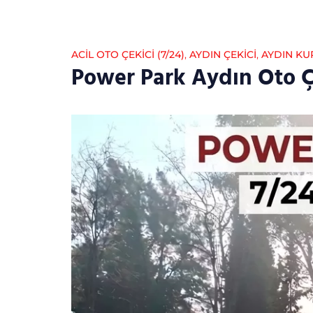
ACİL OTO ÇEKİCİ (7/24)
,
AYDIN ÇEKICI
,
AYDIN KU
Power Park Aydın Oto Ç