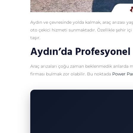
Aydın ve çevresinde yolda kalmak, araç arızası y
oto çekici hizmeti sunmaktadır. Özellikle şehir 
taşır.
Aydın’da Profesyonel
Araç arızaları çoğu zaman beklenmedik anlarda mey
firması bulmak zor olabilir. Bu noktada
Power Pa