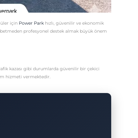
üler için
Power Park
hızlı, güvenilir ve ekonomik
n kaybetmeden profesyonel destek almak büyük önem
fik kazası gibi durumlarda güvenilir bir çekici
dım hizmeti vermektedir.