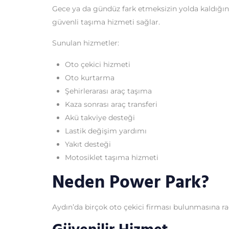
Gece ya da gündüz fark etmeksizin yolda kaldığı
güvenli taşıma hizmeti sağlar.
Sunulan hizmetler:
Oto çekici hizmeti
Oto kurtarma
Şehirlerarası araç taşıma
Kaza sonrası araç transferi
Akü takviye desteği
Lastik değişim yardımı
Yakıt desteği
Motosiklet taşıma hizmeti
Neden Power Park?
Aydın’da birçok oto çekici firması bulunmasına r