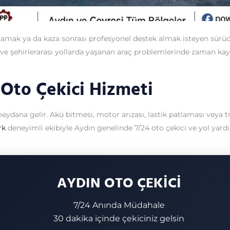
aşamak ya da kaza sonrası profesyonel destek almak isteyen sürüc
içi ve şehirlerarası yollarda yaşanan araç problemlerinde zama
 Oto Çekici Hizmeti
dana gelir. Akü bitmesi, motor arızası, lastik patlaması veya tra
rk
deneyimli ekibiyle Aydın genelinde 7/24 oto çekici ve yol yar
AYDIN OTO ÇEKİCİ
7/24 Anında Müdahale
30 dakika içinde çekiciniz gelsin