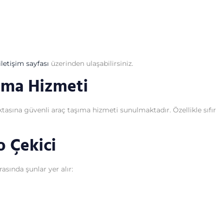
letişim sayfası
üzerinden ulaşabilirsiniz.
şıma Hizmeti
sına güvenli araç taşıma hizmeti sunulmaktadır. Özellikle sıfır ar
o Çekici
asında şunlar yer alır: