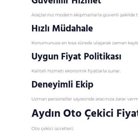
Güvenilir Hizmet
Araçlarınız modern ekipmanlarla güvenli şekilde ta
Hızlı Müdahale
Konumunuza en kısa sürede ulaşarak zaman kaybı
Uygun Fiyat Politikası
Kaliteli hizmeti ekonomik fiyatlarla sunar.
Deneyimli Ekip
Uzman personeller sayesinde aracınıza zarar verme
Aydın Oto Çekici Fiyat
Oto çekici ücretleri;