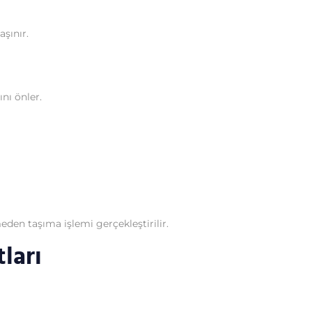
şınır.
nı önler.
den taşıma işlemi gerçekleştirilir.
ları