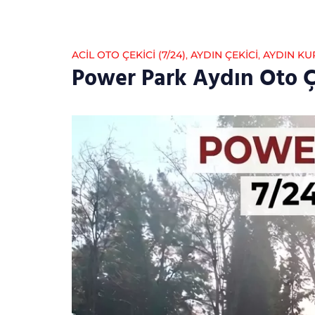
ACİL OTO ÇEKİCİ (7/24)
,
AYDIN ÇEKICI
,
AYDIN KU
Power Park Aydın Oto Ç