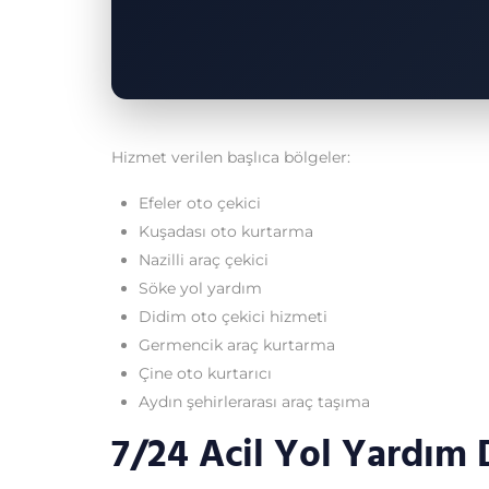
Hizmet verilen başlıca bölgeler:
Efeler oto çekici
Kuşadası oto kurtarma
Nazilli araç çekici
Söke yol yardım
Didim oto çekici hizmeti
Germencik araç kurtarma
Çine oto kurtarıcı
Aydın şehirlerarası araç taşıma
7/24 Acil Yol Yardım 