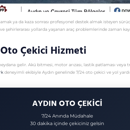
aşamak ya da kaza sonrası profesyonel destek almak isteyen sürüc
içi ve şehirlerarası yollarda yaşanan araç problemlerinde zama
 Oto Çekici Hizmeti
dana gelir. Akü bitmesi, motor arızası, lastik patlaması veya tra
rk
deneyimli ekibiyle Aydın genelinde 7/24 oto çekici ve yol yar
AYDIN OTO ÇEKİCİ
7/24 Anında Müdahale
30 dakika içinde çekiciniz gelsin