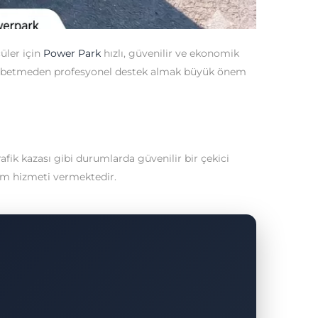
üler için
Power Park
hızlı, güvenilir ve ekonomik
n kaybetmeden profesyonel destek almak büyük önem
fik kazası gibi durumlarda güvenilir bir çekici
dım hizmeti vermektedir.