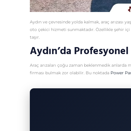
Aydın ve çevresinde yolda kalmak, araç arızası y
oto çekici hizmeti sunmaktadır. Özellikle şehir 
taşır.
Aydın’da Profesyonel
Araç arızaları çoğu zaman beklenmedik anlarda mey
firması bulmak zor olabilir. Bu noktada
Power Pa