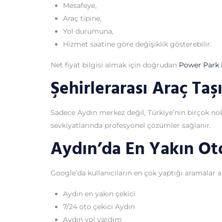
Mesafeye,
Araç tipine,
Yol durumuna,
Hizmet saatine göre değişiklik gösterebilir.
Net fiyat bilgisi almak için doğrudan
Power Park i
Şehirlerarası Araç Ta
Sadece Aydın merkez değil, Türkiye’nin birçok nokta
sevkiyatlarında profesyonel çözümler sağlanır.
Aydın’da En Yakın Ot
Google’da kullanıcıların en çok yaptığı aramalar ar
Aydın en yakın çekici
7/24 oto çekici Aydın
Aydın yol yardım