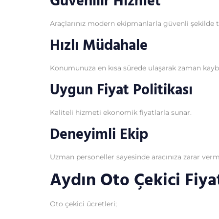
Güvenilir Hizmet
Araçlarınız modern ekipmanlarla güvenli şekilde ta
Hızlı Müdahale
Konumunuza en kısa sürede ulaşarak zaman kaybı
Uygun Fiyat Politikası
Kaliteli hizmeti ekonomik fiyatlarla sunar.
Deneyimli Ekip
Uzman personeller sayesinde aracınıza zarar verme
Aydın Oto Çekici Fiyat
Oto çekici ücretleri;