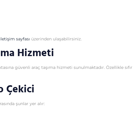
letişim sayfası
üzerinden ulaşabilirsiniz.
şıma Hizmeti
sına güvenli araç taşıma hizmeti sunulmaktadır. Özellikle sıfır ar
o Çekici
asında şunlar yer alır: