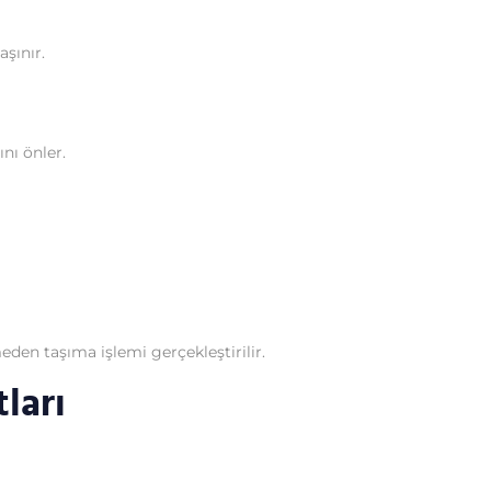
şınır.
nı önler.
den taşıma işlemi gerçekleştirilir.
ları