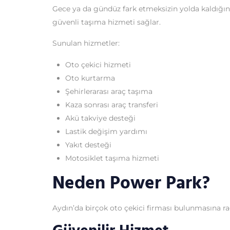
Gece ya da gündüz fark etmeksizin yolda kaldığı
güvenli taşıma hizmeti sağlar.
Sunulan hizmetler:
Oto çekici hizmeti
Oto kurtarma
Şehirlerarası araç taşıma
Kaza sonrası araç transferi
Akü takviye desteği
Lastik değişim yardımı
Yakıt desteği
Motosiklet taşıma hizmeti
Neden Power Park?
Aydın’da birçok oto çekici firması bulunmasına r