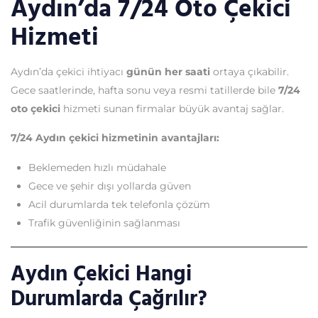
Aydın’da 7/24 Oto Çekici
Hizmeti
Aydın’da çekici ihtiyacı
günün her saati
ortaya çıkabilir.
Gece saatlerinde, hafta sonu veya resmi tatillerde bile
7/24
oto çekici
hizmeti sunan firmalar büyük avantaj sağlar.
7/24 Aydın çekici hizmetinin avantajları:
Beklemeden hızlı müdahale
Gece ve şehir dışı yollarda güven
Acil durumlarda tek telefonla çözüm
Trafik güvenliğinin sağlanması
Aydın Çekici Hangi
Durumlarda Çağrılır?