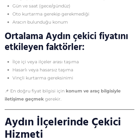
Gün ve saat (gece/gündüz)
Oto kurtarma gerekip gerekmediği
Aracın bulunduğu konum
Ortalama Aydın çekici fiyatını
etkileyen faktörler:
İlçe içi veya ilçeler arası taşıma
Hasarlı veya hasarsız taşıma
Vinçli kurtarma gereksinimi
📌 En doğru fiyat bilgisi için
konum ve araç bilgisiyle
iletişime geçmek
gerekir.
Aydın İlçelerinde Çekici
Hizmeti