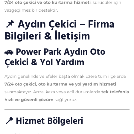
7/24 oto çekici ve oto kurtarma hizmeti
, sürücüler için
vazgeçilmez bir destektir.
📌
Aydın Çekici – Firma
Bilgileri & İletişim
🚗 Power Park Aydın Oto
Çekici & Yol Yardım
Aydın genelinde ve Efeler başta olmak üzere tüm ilçelerde
7/24 oto çekici, oto kurtarma ve yol yardım hizmeti
sunmaktayız. Arıza, kaza veya acil durumlarda
tek telefonla
hızlı ve güvenli çözüm
sağlıyoruz.
📍
Hizmet Bölgeleri