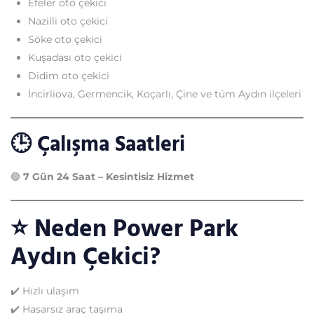
Efeler oto çekici
Nazilli oto çekici
Söke oto çekici
Kuşadası oto çekici
Didim oto çekici
İncirliova, Germencik, Koçarlı, Çine ve tüm Aydın ilçeleri
🕒
Çalışma Saatleri
🟢
7 Gün 24 Saat – Kesintisiz Hizmet
⭐
Neden Power Park
Aydın Çekici?
✔️ Hızlı ulaşım
✔️ Hasarsız araç taşıma