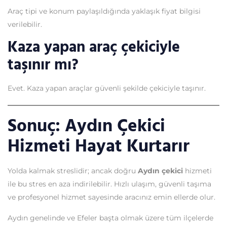
Araç tipi ve konum paylaşıldığında yaklaşık fiyat bilgisi
verilebilir.
Kaza yapan araç çekiciyle
taşınır mı?
Evet. Kaza yapan araçlar güvenli şekilde çekiciyle taşınır.
Sonuç: Aydın Çekici
Hizmeti Hayat Kurtarır
Yolda kalmak streslidir; ancak doğru
Aydın çekici
hizmeti
ile bu stres en aza indirilebilir. Hızlı ulaşım, güvenli taşıma
ve profesyonel hizmet sayesinde aracınız emin ellerde olur.
Aydın genelinde ve Efeler başta olmak üzere tüm ilçelerde