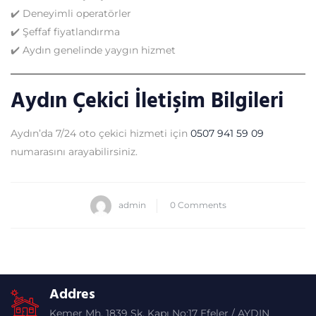
✔️ Deneyimli operatörler
✔️ Şeffaf fiyatlandırma
✔️ Aydın genelinde yaygın hizmet
Aydın Çekici İletişim Bilgileri
Aydın’da 7/24 oto çekici hizmeti için
0507 941 59 09
numarasını arayabilirsiniz.
admin
0 Comments
Addres
Kemer Mh. 1839 Sk. Kapı No:17 Efeler / AYDIN