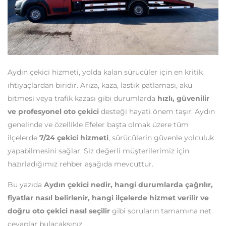
Aydın çekici hizmeti, yolda kalan sürücüler için en kritik
ihtiyaçlardan biridir. Arıza, kaza, lastik patlaması, akü
bitmesi veya trafik kazası gibi durumlarda
hızlı, güvenilir
ve profesyonel oto çekici
desteği hayati önem taşır. Aydın
genelinde ve özellikle Efeler başta olmak üzere tüm
ilçelerde
7/24 çekici hizmeti
, sürücülerin güvenle yolculuk
yapabilmesini sağlar. Siz değerli müşterilerimiz için
hazırladığımız rehber aşağıda mevcuttur.
Bu yazıda
Aydın çekici nedir, hangi durumlarda çağrılır,
fiyatlar nasıl belirlenir, hangi ilçelerde hizmet verilir ve
doğru oto çekici nasıl seçilir
gibi soruların tamamına net
cevaplar bulacaksınız.