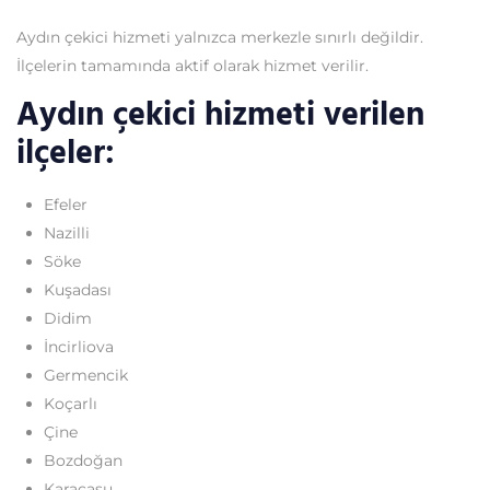
Aydın çekici hizmeti yalnızca merkezle sınırlı değildir.
İlçelerin tamamında aktif olarak hizmet verilir.
Aydın çekici hizmeti verilen
ilçeler:
Efeler
Nazilli
Söke
Kuşadası
Didim
İncirliova
Germencik
Koçarlı
Çine
Bozdoğan
Karacasu