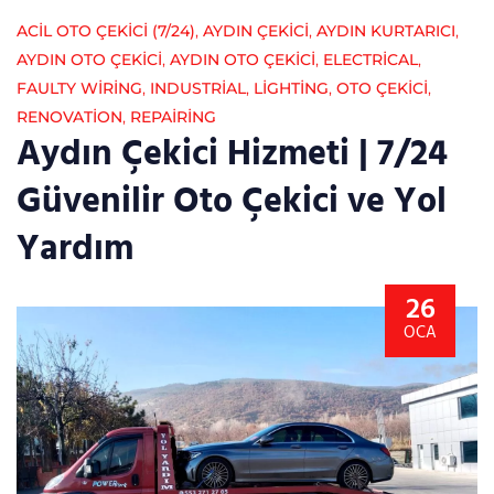
ACİL OTO ÇEKİCİ (7/24)
,
AYDIN ÇEKICI
,
AYDIN KURTARICI
,
AYDIN OTO ÇEKICI
,
AYDIN OTO ÇEKICI
,
ELECTRICAL
,
FAULTY WIRING
,
INDUSTRIAL
,
LIGHTING
,
OTO ÇEKICI
,
RENOVATION
,
REPAIRING
Aydın Çekici Hizmeti | 7/24
Güvenilir Oto Çekici ve Yol
Yardım
26
OCA