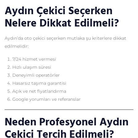
Aydın Çekici Seçerken
Nelere Dikkat Edilmeli?
Aydın’da oto çekici seçerken mutlaka şu kriterlere dikkat
edilmelidir:
7/24 hizmet vermesi
Hızlı ulaşım süresi
Deneyimli operatörler
Hasarsız taşıma garantisi
Açık ve net fiyatlandırma
Google yorumları ve referanslar
Neden Profesyonel Aydın
Çekici Tercih Edilmeli?