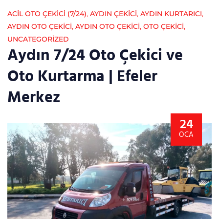
ACİL OTO ÇEKİCİ (7/24)
,
AYDIN ÇEKICI
,
AYDIN KURTARICI
,
AYDIN OTO ÇEKICI
,
AYDIN OTO ÇEKICI
,
OTO ÇEKICI
,
UNCATEGORIZED
Aydın 7/24 Oto Çekici ve
Oto Kurtarma | Efeler
Merkez
24
OCA