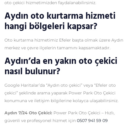
oto çekici hizmetimizden faydalanabilirsiniz.
Aydın oto kurtarma hizmeti
hangi bölgeleri kapsar?
Oto kurtarma hizmetimiz Efeler başta olmak üzere Aydın
merkez ve çevre ilçelerin tamamını kapsamaktadır.
Aydın’da en yakın oto çekici
nasıl bulunur?
Google Haritalar’da “Aydın oto çekici” veya “Efeler oto
çekici” şeklinde arama yaparak Power Park Oto Çekici
konumuna ve iletişim bilgilerine kolayca ulaşabilirsiniz.
Aydın 7/24 Oto Çekici:
Power Park Oto Çekici – Hızlı,
güvenli ve profesyonel hizmet için
0507 941 59 09