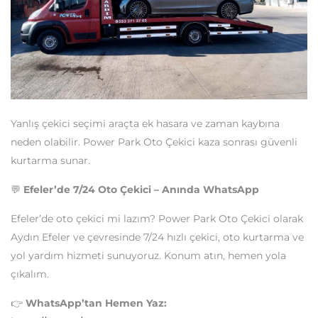
Yanlış çekici seçimi araçta ek hasara ve zaman kaybına
neden olabilir. Power Park Oto Çekici kaza sonrası güvenli
kurtarma sunar.
💬
Efeler’de 7/24 Oto Çekici – Anında WhatsApp
Efeler’de oto çekici mi lazım? Power Park Oto Çekici olarak
Aydın Efeler ve çevresinde 7/24 hızlı çekici, oto kurtarma ve
yol yardım hizmeti sunuyoruz. Konum atın, hemen yola
çıkalım.
👉
WhatsApp’tan Hemen Yaz: