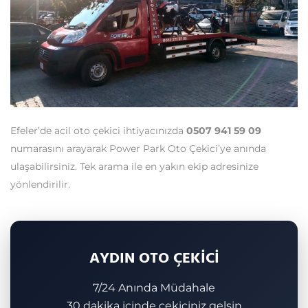
Efeler’de acil oto çekici ihtiyacınızda
0507 941 59 09
numarasını arayarak Power Park Oto Çekici’ye anında
ulaşabilirsiniz. Tek arama ile en yakın ekip adresinize
yönlendirilir.
AYDIN OTO ÇEKİCİ
7/24 Anında Müdahale
30 dakika içinde çekiciniz gelsin