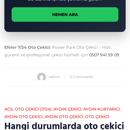
HEMEN ARA
Efeler 7/24 Oto Çekici:
Power Park Oto Çekici – Hızlı,
güvenli ve profesyonel çekici hizmeti için
0507 941 59 09
admin
0 Comments
ACİL OTO ÇEKİCİ (7/24)
,
AYDIN ÇEKICI
,
AYDIN KURTARICI
,
AYDIN OTO ÇEKICI
,
AYDIN OTO ÇEKICI
,
OTO ÇEKICI
Hangi durumlarda oto çekici