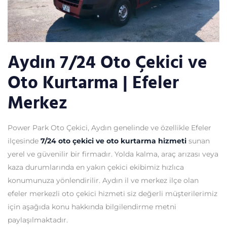
Aydın 7/24 Oto Çekici ve
Oto Kurtarma | Efeler
Merkez
Power Park Oto Çekici, Aydın genelinde ve özellikle Efeler
ilçesinde
7/24 oto çekici ve oto kurtarma hizmeti
sunan
yerel ve güvenilir bir firmadır. Yolda kalma, araç arızası veya
kaza durumlarında en yakın çekici ekibimiz hızlıca
konumunuza yönlendirilir. Aydın il ve merkez ilçe olan
efeler merkezli oto çekici hizmeti siz değerli müşterilerimiz
için aşağıda konu hakkında bilgilendirme metni
paylaşılmaktadır.