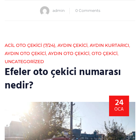
admin
0 Comments
ACİL OTO ÇEKİCİ (7/24)
,
AYDIN ÇEKICI
,
AYDIN KURTARICI
,
AYDIN OTO ÇEKICI
,
AYDIN OTO ÇEKICI
,
OTO ÇEKICI
,
UNCATEGORIZED
Efeler oto çekici numarası
nedir?
24
OCA