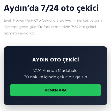
Aydın’da 7/24 oto çekici
Evet. Power Park Oto Çekici olarak Aydın merkez ve tüm
ilçelerde gece–gündüz fark etmeksizin 7/24 oto çekici
hizmeti veriyoruz.
AYDIN OTO ÇEKİCİ
7/24 Anında Müdahale
30 dakika içinde çekiciniz gelsin
HEMEN ARA