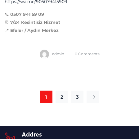
https://wa.me/905079415909
📞
0507 941 59 09
⏰
7/24 Kesintisiz Hizmet
📍
Efeler / Aydın Merkez
admin
0 Comments
1
2
3
Addres