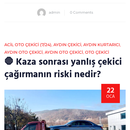
admin
0 Comments
ACİL OTO ÇEKİCİ (7/24)
,
AYDIN ÇEKICI
,
AYDIN KURTARICI
,
AYDIN OTO ÇEKICI
,
AYDIN OTO ÇEKICI
,
OTO ÇEKICI
🛑 Kaza sonrası yanlış çekici
çağırmanın riski nedir?
22
OCA