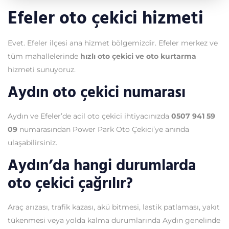
Efeler oto çekici hizmeti
Evet. Efeler ilçesi ana hizmet bölgemizdir. Efeler merkez ve
tüm mahallelerinde
hızlı oto çekici ve oto kurtarma
hizmeti sunuyoruz.
Aydın oto çekici numarası
Aydın ve Efeler’de acil oto çekici ihtiyacınızda
0507 941 59
09
numarasından Power Park Oto Çekici’ye anında
ulaşabilirsiniz.
Aydın’da hangi durumlarda
oto çekici çağrılır?
Araç arızası, trafik kazası, akü bitmesi, lastik patlaması, yakıt
tükenmesi veya yolda kalma durumlarında Aydın genelinde