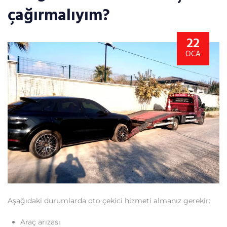
çağırmalıyım?
22
OCA
Aşağıdaki durumlarda oto çekici hizmeti almanız gerekir:
Araç arızası