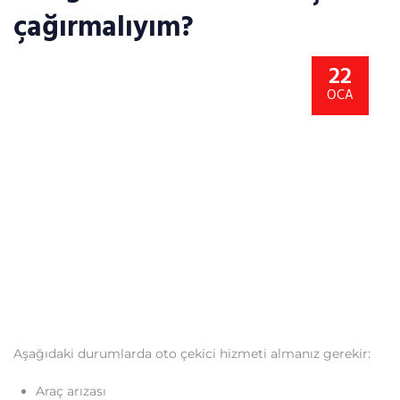
çağırmalıyım?
22
OCA
Aşağıdaki durumlarda oto çekici hizmeti almanız gerekir:
Araç arızası