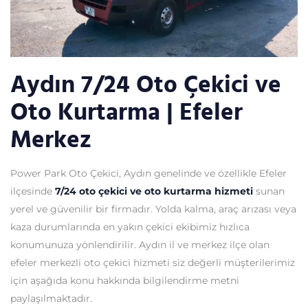
Aydın 7/24 Oto Çekici ve
Oto Kurtarma | Efeler
Merkez
Power Park Oto Çekici, Aydın genelinde ve özellikle Efeler
ilçesinde
7/24 oto çekici ve oto kurtarma hizmeti
sunan
yerel ve güvenilir bir firmadır. Yolda kalma, araç arızası veya
kaza durumlarında en yakın çekici ekibimiz hızlıca
konumunuza yönlendirilir. Aydın il ve merkez ilçe olan
efeler merkezli oto çekici hizmeti siz değerli müşterilerimiz
için aşağıda konu hakkında bilgilendirme metni
paylaşılmaktadır.