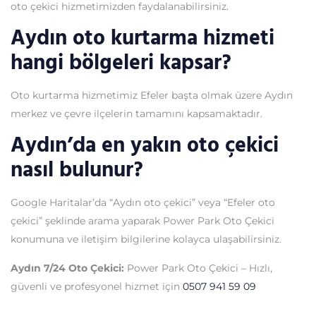
oto çekici hizmetimizden faydalanabilirsiniz.
Aydın oto kurtarma hizmeti
hangi bölgeleri kapsar?
Oto kurtarma hizmetimiz Efeler başta olmak üzere Aydın
merkez ve çevre ilçelerin tamamını kapsamaktadır.
Aydın’da en yakın oto çekici
nasıl bulunur?
Google Haritalar’da “Aydın oto çekici” veya “Efeler oto
çekici” şeklinde arama yaparak Power Park Oto Çekici
konumuna ve iletişim bilgilerine kolayca ulaşabilirsiniz.
Aydın 7/24 Oto Çekici:
Power Park Oto Çekici – Hızlı,
güvenli ve profesyonel hizmet için
0507 941 59 09