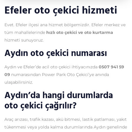
Efeler oto çekici hizmeti
Evet. Efeler ilçesi ana hizmet bölgemizdir. Efeler merkez ve
tüm mahallelerinde
hızlı oto çekici ve oto kurtarma
hizmeti sunuyoruz.
Aydın oto çekici numarası
Aydın ve Efeler’de acil oto çekici ihtiyacınızda
0507 941 59
09
numarasından Power Park Oto Çekici’ye anında
ulaşabilirsiniz.
Aydın’da hangi durumlarda
oto çekici çağrılır?
Araç arızası, trafik kazası, akü bitmesi, lastik patlaması, yakıt
tükenmesi veya yolda kalma durumlarında Aydın genelinde