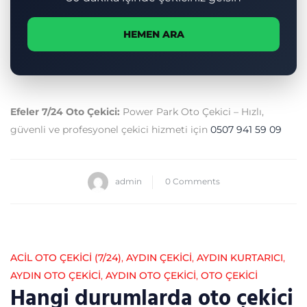
HEMEN ARA
Efeler 7/24 Oto Çekici:
Power Park Oto Çekici – Hızlı,
güvenli ve profesyonel çekici hizmeti için
0507 941 59 09
admin
0 Comments
ACİL OTO ÇEKİCİ (7/24)
,
AYDIN ÇEKICI
,
AYDIN KURTARICI
,
AYDIN OTO ÇEKICI
,
AYDIN OTO ÇEKICI
,
OTO ÇEKICI
Hangi durumlarda oto çekici