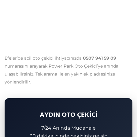
Efeler’de acil oto çekici ihtiyacınızda
0507 941 59 09
numarasını arayarak Power Park Oto Çekici’ye anında
ulaşabilirsiniz. Tek arama ile en yakın ekip adresinize
yönlendirilir.
AYDIN OTO ÇEKİCİ
7/24 Anında Müdahale
30 dakika içinde çekiciniz gelsin