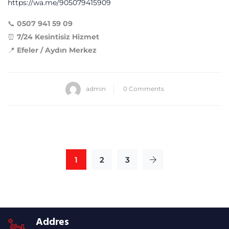
https://wa.me/905079415909
📞
0507 941 59 09
⏰
7/24 Kesintisiz Hizmet
📍
Efeler / Aydın Merkez
admin
0 Comments
1
2
3
Addres