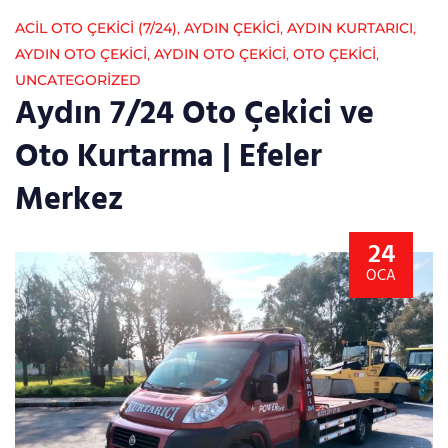
ACİL OTO ÇEKİCİ (7/24)
,
AYDIN ÇEKICI
,
AYDIN KURTARICI
,
AYDIN OTO ÇEKICI
,
AYDIN OTO ÇEKICI
,
OTO ÇEKICI
,
UNCATEGORIZED
Aydın 7/24 Oto Çekici ve
Oto Kurtarma | Efeler
Merkez
24
OCA