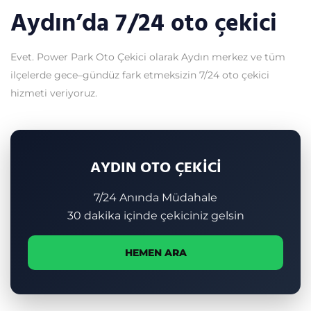
Aydın’da 7/24 oto çekici
Evet. Power Park Oto Çekici olarak Aydın merkez ve tüm
ilçelerde gece–gündüz fark etmeksizin 7/24 oto çekici
hizmeti veriyoruz.
AYDIN OTO ÇEKİCİ
7/24 Anında Müdahale
30 dakika içinde çekiciniz gelsin
HEMEN ARA