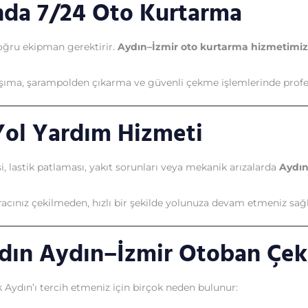
nda 7/24 Oto Kurtarma
oğru ekipman gerektirir.
Aydın–İzmir oto kurtarma hizmetimiz
taşıma, şarampolden çıkarma ve güvenli çekme işlemlerinde prof
Yol Yardım Hizmeti
 lastik patlaması, yakıt sorunları veya mekanik arızalarda
Aydın
cınız çekilmeden, hızlı bir şekilde yolunuza devam etmeniz sağl
ın Aydın–İzmir Otoban Çeki
Aydın’ı tercih etmeniz için birçok neden bulunur: