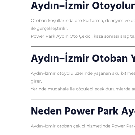
Aydın–İzmir Otoyolu
Otoban koşullarında oto kurtarma, deneyim ve d
ile gerçekleştirilir.
Power Park Aydın Oto Çekici, kaza sonrası araç 
Aydın–İzmir Otoban 
Aydın–İzmir otoyolu üzerinde yaşanan akü bitmesi,
girer.
Yerinde müdahale ile çözülebilecek durumlarda ara
Neden Power Park Ayd
Aydın–İzmir otoban çekici hizmetinde Power Park 