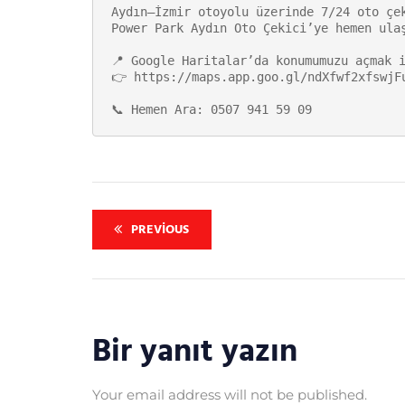
Aydın–İzmir otoyolu üzerinde 7/24 oto çek
Power Park Aydın Oto Çekici’ye hemen ulaş
📍 Google Haritalar’da konumumuzu açmak i
👉 https://maps.app.goo.gl/ndXfwf2xfswjFu
📞 Hemen Ara: 0507 941 59 09
PREVIOUS
Bir yanıt yazın
Your email address will not be published.