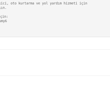
ici, oto kurtarma ve yol yardım hizmeti için

ın.

çin:

my6
