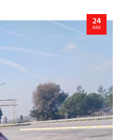
24
ARA