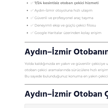
✅
7/24 kesintisiz otoban çekici hizmeti
✅ Aydın–İzmir otoyoluna hızlı ulaşım
✅ Güvenli ve profesyonel araç taşıma
✅ Deneyimli ekip ve güçlü çekici filosu
✅ Google Haritalar üzerinden kolay erişim
Aydın–İzmir Otobanın
Yolda kaldığınızda en yakın ve güvenilir çekiciye
otoban çekici aramalarında sürücülere hızlı erişim
Bu sayede bulunduğunuz konuma en yakın çekici hi
Aydın–İzmir Otoban Çe