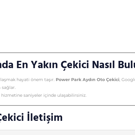
da En Yakın Çekici Nasıl Bu
 ulaşmak hayati önem taşır.
Power Park Aydın Oto Çekici
, Googl
 sağlar.
zmetine saniyeler içinde ulaşabilirsiniz.
kici İletişim