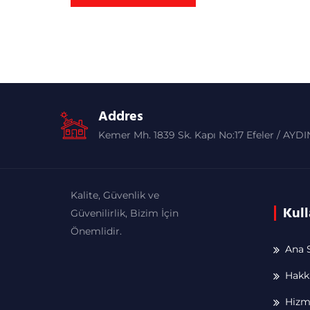
Addres
Kemer Mh. 1839 Sk. Kapı No:17 Efeler / AYDI
Kalite, Güvenlik ve
Kull
Güvenilirlik, Bizim İçin
Önemlidir.
Ana 
Hakk
Hizm