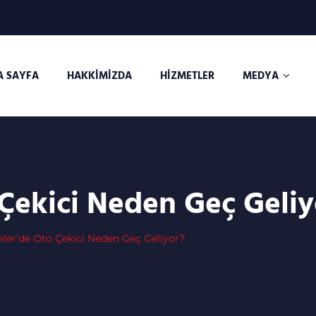
ANA SAYFA
HAKKIMIZDA
HIZMETLER
MEDYA
 Çekici Neden Geç Geliy
feler’de Oto Çekici Neden Geç Geliyor?