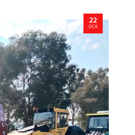
22
OCA