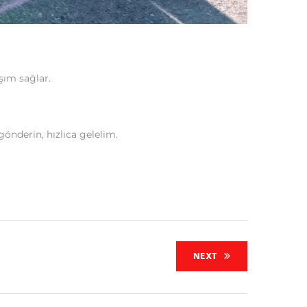
şım sağlar.
önderin, hızlıca gelelim.
NEXT