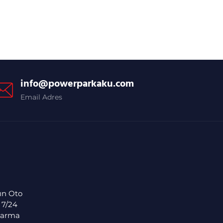
info@powerparkaku.com
Email Adres
ın Oto
 7/24
rtarma