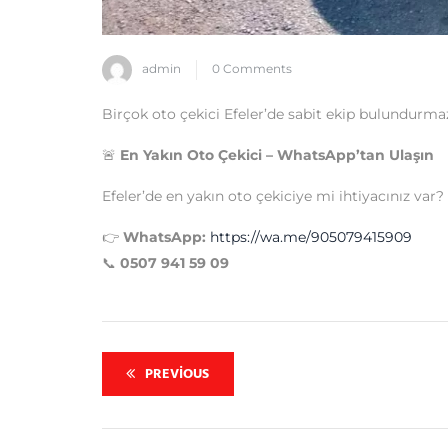
admin
0 Comments
Birçok oto çekici Efeler’de sabit ekip bulundurmaz.
🚨
En Yakın Oto Çekici – WhatsApp’tan Ulaşın
Efeler’de en yakın oto çekiciye mi ihtiyacınız va
👉
WhatsApp:
https://wa.me/905079415909
📞
0507 941 59 09
PREVIOUS