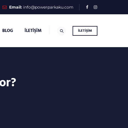
Email:
info@powerparkaku.com
BLOG
İLETIŞIM
İLETIŞIM
or?